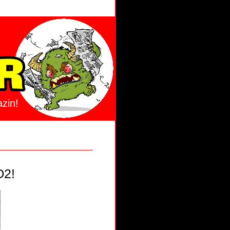
zin!
O2!