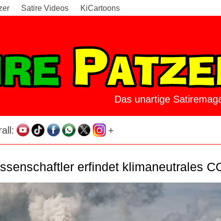
zer
Satire Videos
KiCartoons
Das unartige Satiremaga
all:
+
ssenschaftler erfindet klimaneutrales C