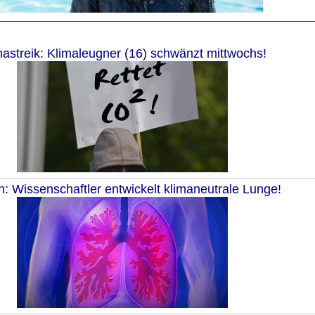
mastreik: Klimaleugner (16) schwänzt mittwochs!
h: Wissenschaftler entwickelt klimaneutrale Lunge!