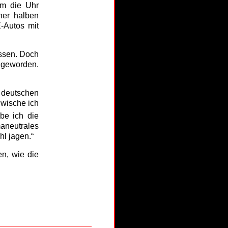
um die Uhr
ner halben
-Autos mit
assen. Doch
r geworden.
m deutschen
 wische ich
be ich die
aneutrales
l jagen.“
en, wie die