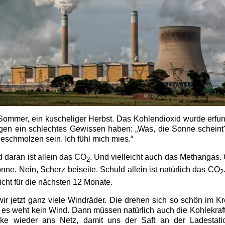
 Sommer, ein kuscheliger Herbst. Das Kohlendioxid wurde erfu
gen ein schlechtes Gewissen haben: „Was, die Sonne schein
eschmolzen sein. Ich fühl mich mies.“
 daran ist allein das CO
. Und vielleicht auch das Methangas.
2
onne. Nein, Scherz beiseite. Schuld allein ist natürlich das CO
2
icht für die nächsten 12 Monate.
r jetzt ganz viele Windräder. Die drehen sich so schön im Kre
r, es weht kein Wind. Dann müssen natürlich auch die Kohlekra
rke wieder ans Netz, damit uns der Saft an der Ladestati