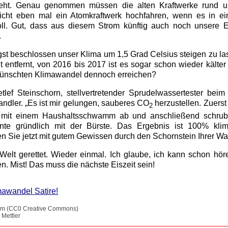
eht. Genau genommen müssen die alten Kraftwerke rund 
nicht eben mal ein Atomkraftwerk hochfahren, wenn es in ei
soll. Gut, dass aus diesem Strom künftig auch noch unsere E
.
ngst beschlossen unser Klima um 1,5 Grad Celsius steigen zu l
t entfernt, von 2016 bis 2017 ist es sogar schon wieder kälte
ünschten Klimawandel dennoch erreichen?
etlef Steinschorn, stellvertretender Sprudelwassertester bei
wandler. „Es ist mir gelungen, sauberes CO
herzustellen. Zuerst
2
t mit einem Haushaltsschwamm ab und anschließend schrub
nte gründlich mit der Bürste. Das Ergebnis ist 100% klim
n Sie jetzt mit gutem Gewissen durch den Schornstein Ihrer Wah
 Welt gerettet. Wieder einmal. Ich glaube, ich kann schon hör
. Mist! Das muss die nächste Eiszeit sein!
mawandel Satire!
.com (CC0 Creative Commons)
 Mettler