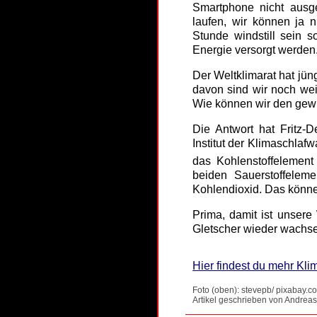
Smartphone nicht ausg
laufen, wir können ja 
Stunde windstill sein 
Energie versorgt werden
Der Weltklimarat hat jü
davon sind wir noch wei
Wie können wir den gew
Die Antwort hat Fritz-D
Institut der Klimaschlaf
das Kohlenstoffelemen
beiden Sauerstoffeleme
Kohlendioxid. Das könne
Prima, damit ist unsere
Gletscher wieder wachsen
Hier findest du mehr Kli
Foto (oben): stevepb/ pixabay
Artikel geschrieben von Andreas