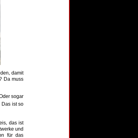
nden, damit
t? Da muss
 Oder sogar
. Das ist so
is, das ist
ftwerke und
on für das