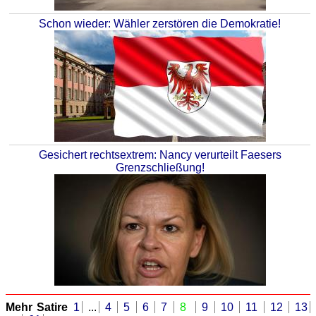
Schon wieder: Wähler zerstören die Demokratie!
Gesichert rechtsextrem: Nancy verurteilt Faesers
Grenzschließung!
Mehr Satire
1
...
4
5
6
7
8
9
10
11
12
13