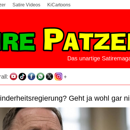
zer
Satire Videos
KiCartoons
Das unartige Satiremaga
all:
+
derheitsregierung? Geht ja wohl gar ni