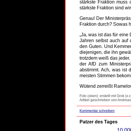
stärkste Fraktion muss 
stärkste Fraktion sind wi
Genau! Der Ministerpräs
Fraktion durch? Sowas h
„Ja, was ist das für eine
Jahren selbst auch auf 
den Guten. Und Kemmeric
diejenigen, die ihn gewä
trotzdem weiß das jede
der AfD zum Ministerpr
abstimmt. Ach, was ist 
meisten Stimmen bekommt
Wütend zerreißt Ramelo
Foto (oben): erstellt mit Grok (x.
Artikel geschrieben von Andreas
Kommentar schreiben
Patzer des Tages
10.00