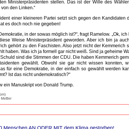
den Ministerpräsidenten stellen. Das ist der Wille des Wähle
r von den Linken.“
ident einer kleineren Partei setzt sich gegen den Kandidaten 
at es doch noch nie gegeben!
 Demokratie, in der sowas möglich ist?“, fragt Ramelow. „Ok, ich 
diese Weise Ministerpräsident geworden. Aber ich bin ja auc
h gehört zu den Faschisten. Also jetzt nicht der Kemmerich s
hlt haben. Was ich ja formell gar nicht weiß. Sind ja geheime W
r. Schuld sind die Stimmen der CDU. Die haben Kemmerich gem
äsidenten gewählt. Obwohl sie gar nicht wissen konnten, w
das für eine Demokratie, in der einfach so gewählt werden ka
? Ist das nicht undemokratisch?“
w ein Manuskript von Donald Trump.
com)
 Mettler
0 Menschen AN ODER MIT dem Klima gestorben!