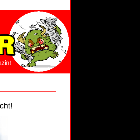
zin!
cht!