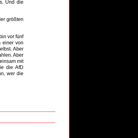
rs. Und die
der größten
bin vor fünf
h einer von
elbst. Aber
ahlen. Aber
einsam mit
ie die AfD
nn, wer die