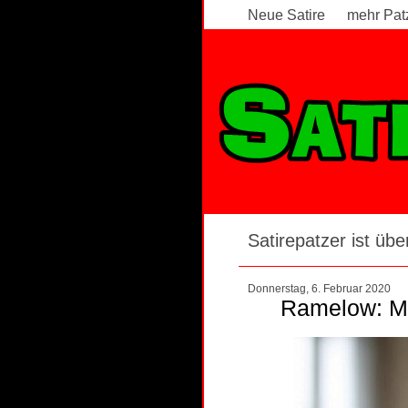
Neue Satire
mehr Pat
Satirepatzer ist über
Donnerstag, 6. Februar 2020
Ramelow: Min