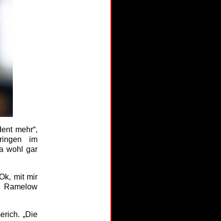
dent mehr“,
ringen im
ja wohl gar
Ok, mit mir
so Ramelow
rich. „Die