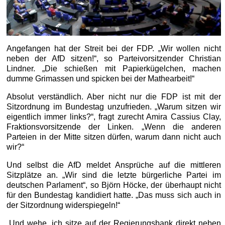
Angefangen hat der Streit bei der FDP. „Wir wollen nicht
neben der AfD sitzen!“, so Parteivorsitzender Christian
Lindner. „Die schießen mit Papierkügelchen, machen
dumme Grimassen und spicken bei der Mathearbeit!“
Absolut verständlich. Aber nicht nur die FDP ist mit der
Sitzordnung im Bundestag unzufrieden. „Warum sitzen wir
eigentlich immer links?“, fragt zurecht Amira Cassius Clay,
Fraktionsvorsitzende der Linken. „Wenn die anderen
Parteien in der Mitte sitzen dürfen, warum dann nicht auch
wir?“
Und selbst die AfD meldet Ansprüche auf die mittleren
Sitzplätze an. „Wir sind die letzte bürgerliche Partei im
deutschen Parlament“, so Björn Höcke, der überhaupt nicht
für den Bundestag kandidiert hatte. „Das muss sich auch in
der Sitzordnung widerspiegeln!“
„Und wehe, ich sitze auf der Regierungsbank direkt neben