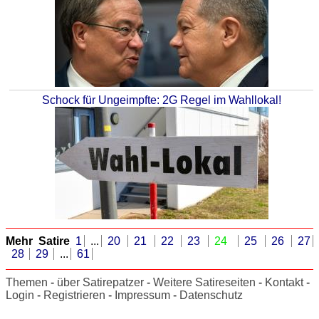
Schock für Ungeimpfte: 2G Regel im Wahllokal!
Mehr Satire
1
...
20
21
22
23
24
25
26
27
28
29
...
61
Themen
-
über Satirepatzer
-
Weitere Satireseiten
-
Kontakt
-
Login
-
Registrieren
-
Impressum
-
Datenschutz