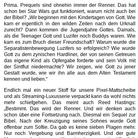
Prima. Prequels sind ohnehin immer der Renner. Das hat
schon bei Star Wars gut funktioniert, warum nicht auch bei
der Bibel? „Wir beginnen mit den Kindertagen von Gott. Wie
kam er eigentlich in den wilden Zeiten nach dem Urknall
zurecht? Dann kommen die Jugendjahre Gottes. Damals,
als die Teenager Gott und Luzifer noch Buddys waren. Wie
kam es zum Bruch dieser Freundschaft? Warum wurde die
Separatistenbewegung Luzifers so erfolgreich? Wie wurde
Gott zu dem zynischen Hardliner, der von seinen Getreuen
das eigene Kind als Opfergabe forderte und sein Volk mit
der Sintflut niedermachte? Wir zeigen, wie Gott zu jener
Gestalt wurde, wie wir ihn alle aus dem Alten Testament
kennen und lieben.“
Endlich mal ein neuer Stoff für unsere Pixel-Mattscheibe
und als Streaming-Luxusserie verpackt kann da wohl nichts
mehr schiefgehen. Das meint auch Reed Hastings:
„Bestimmt. Das wird der Renner. Und wir denken auch
schon über eine Fortsetzung nach. Diesmal ein Sequel zur
Bibel. Nach der Kreuzigung seines Sohnes wurde Gott
offenbar zum Softie. Da gab es keine sieben Plagen mehr.
Nur noch Vergebung und Barmherzigkeit. Und der gute