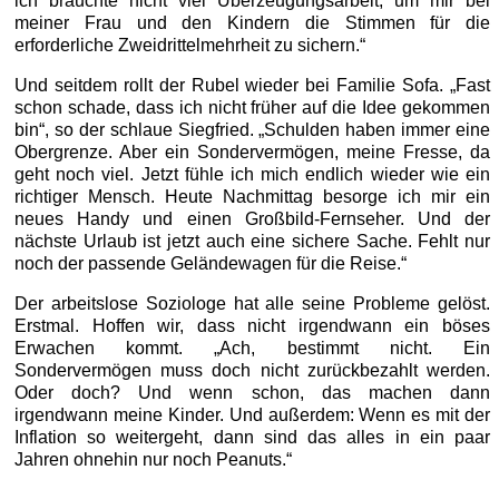
ich brauchte nicht viel Überzeugungsarbeit, um mir bei
meiner Frau und den Kindern die Stimmen für die
erforderliche Zweidrittelmehrheit zu sichern.“
Und seitdem rollt der Rubel wieder bei Familie Sofa. „Fast
schon schade, dass ich nicht früher auf die Idee gekommen
bin“, so der schlaue Siegfried. „Schulden haben immer eine
Obergrenze. Aber ein Sondervermögen, meine Fresse, da
geht noch viel. Jetzt fühle ich mich endlich wieder wie ein
richtiger Mensch. Heute Nachmittag besorge ich mir ein
neues Handy und einen Großbild-Fernseher. Und der
nächste Urlaub ist jetzt auch eine sichere Sache. Fehlt nur
noch der passende Geländewagen für die Reise.“
Der arbeitslose Soziologe hat alle seine Probleme gelöst.
Erstmal. Hoffen wir, dass nicht irgendwann ein böses
Erwachen kommt. „Ach, bestimmt nicht. Ein
Sondervermögen muss doch nicht zurückbezahlt werden.
Oder doch? Und wenn schon, das machen dann
irgendwann meine Kinder. Und außerdem: Wenn es mit der
Inflation so weitergeht, dann sind das alles in ein paar
Jahren ohnehin nur noch Peanuts.“