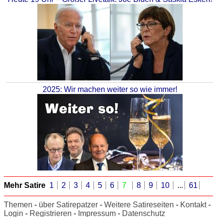
2025: Wir machen weiter so wie immer!
Mehr Satire
1
2
3
4
5
6
7
8
9
10
...
61
Themen
-
über Satirepatzer
-
Weitere Satireseiten
-
Kontakt
-
Login
-
Registrieren
-
Impressum
-
Datenschutz