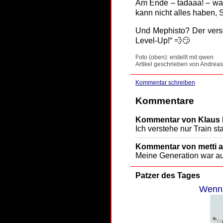
Am Ende – tadaaa! – war
kann nicht alles haben, S
Und Mephisto? Der versc
Level-Up!“ 💨😏
Foto (oben): erstellt mit qwen
Artikel geschrieben von Andreas
Kommentar schreiben
Kommentare
Kommentar von Klaus K
Ich verstehe nur Train st
Kommentar von metti a
Meine Generation war au
Patzer des Tages
Wenn 