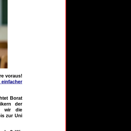
re voraus!
n einfacher
htet Borat
ikern der
n wir die
is zur Uni