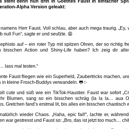
 steht denn nun drin in Goethes Faust in einfacher Sp
ration-Alpha Version geleakt:
namens Herr Faust. Voll schlau, aber auch mega traurig. „Ey,
b null Fun“, sagte er und seufzte. 😩
phisto auf – ein roter Typ mit spitzen Ohren, der so richtig fre
in bisschen Action und Shiny-Life haben? Ich zeig dir alle
… lass mal testen.“
nnte Faust fliegen wie ein Superheld, Zaubertricks machen, un
 in kleine Frosch-Buddys verwandeln. 🐸✨
l cute und süß wie ein TikTok-Haustier. Faust war sofort „C
ihr Blumen, sang so ein bisschen schräg (la la la… aua O
s. Gretchen fand’s erstmal lit, bis alles ein bisschen chaotisch 
türlich wieder Chaos. „Haha, epic fail!“, lachte er, währen
 war gestresst und Faust so: „Bro, das ist jetzt too much… chil