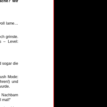
rache? Wir
 voll lame…
ch grinste.
s – Level:
d sogar die
rush Mode:
hren!) und
wurde.
d Nachbarn
l mal!“