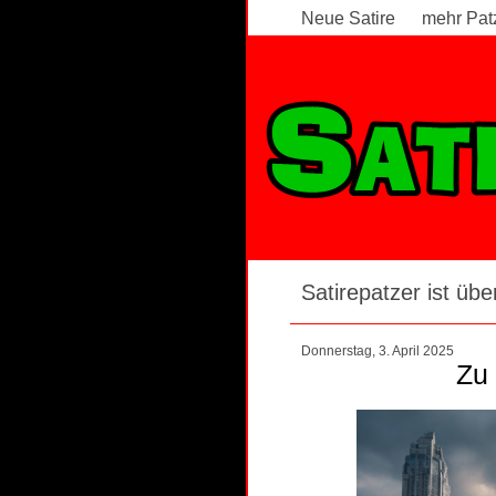
Neue Satire
mehr Pat
Satirepatzer ist über
Donnerstag, 3. April 2025
Zu 