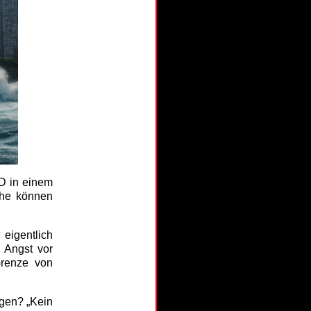
PD in einem
phe können
 eigentlich
 Angst vor
Grenze von
gen? „Kein