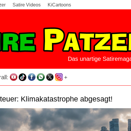
zer
Satire Videos
KiCartoons
Das unartige Satiremaga
all:
+
teuer: Klimakatastrophe abgesagt!