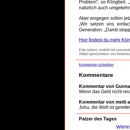
Problem“, so Klingbeil.
natürlich auch umgekehrt
Aber wogegen sollen jetz
„Wir setzen uns einfac
Generation. „Damit stopp
Hier findest du mehr Kli
Foto (oben): erstellt mit Leonard
Artikel geschrieben von Andreas
Kommentar schreiben
Kommentare
Kommentar von Gunnar
Wenn das Geld nicht reich
Kommentar von metti a
Juhu, die Welt ist gerettet
Patzer des Tages
Wenn 