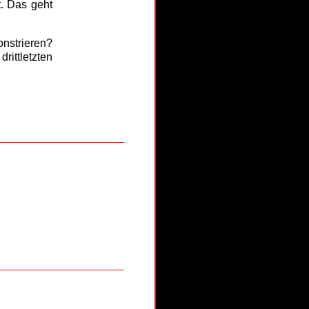
t. Das geht
onstrieren?
ittletzten