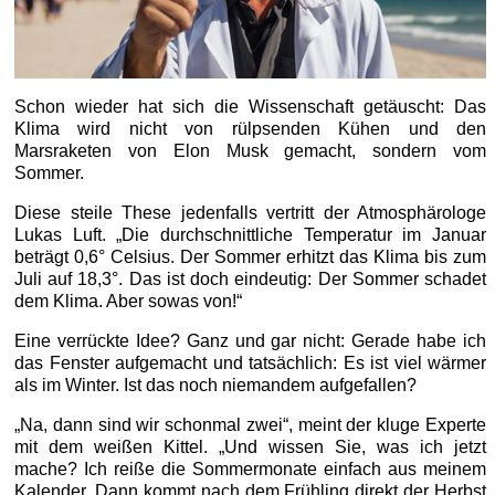
Schon wieder hat sich die Wissenschaft getäuscht: Das
Klima wird nicht von rülpsenden Kühen und den
Marsraketen von Elon Musk gemacht, sondern vom
Sommer.
Diese steile These jedenfalls vertritt der Atmosphärologe
Lukas Luft. „Die durchschnittliche Temperatur im Januar
beträgt 0,6° Celsius. Der Sommer erhitzt das Klima bis zum
Juli auf 18,3°. Das ist doch eindeutig: Der Sommer schadet
dem Klima. Aber sowas von!“
Eine verrückte Idee? Ganz und gar nicht: Gerade habe ich
das Fenster aufgemacht und tatsächlich: Es ist viel wärmer
als im Winter. Ist das noch niemandem aufgefallen?
„Na, dann sind wir schonmal zwei“, meint der kluge Experte
mit dem weißen Kittel. „Und wissen Sie, was ich jetzt
mache? Ich reiße die Sommermonate einfach aus meinem
Kalender. Dann kommt nach dem Frühling direkt der Herbst