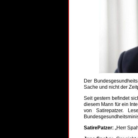
Der Bundesgesundheitsmi
Sache und nicht der Zeitp
Seit gestern befindet si
diesem Mann für ein Int
von Satirepatzer. Le
Bundesgesundheitsminist
SatirePatzer:
„Herr Spahn