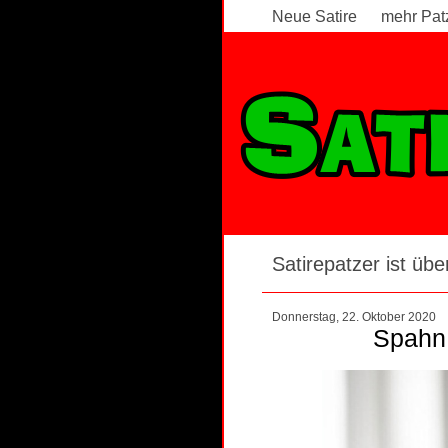
Neue Satire
mehr Pat
Satirepatzer ist über
Donnerstag, 22. Oktober 2020
Spahn 