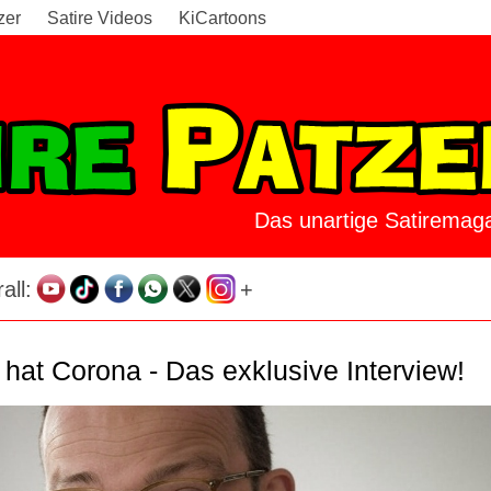
zer
Satire Videos
KiCartoons
Das unartige Satiremaga
all:
+
hat Corona - Das exklusive Interview!