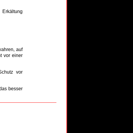
Erkältung
wahren, auf
t vor einer
chutz vor
 das besser