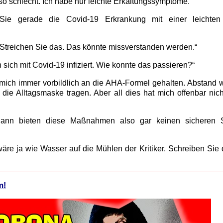
so schlecht. Ich habe nur leichte Erkältungssymptome.“
e gerade die Covid-19 Erkrankung mit einer leichten 
Streichen Sie das. Das könnte missverstanden werden.“
sich mit Covid-19 infiziert. Wie konnte das passieren?“
mich immer vorbildlich an die AHA-Formel gehalten. Abstand 
die Alltagsmaske tragen. Aber all dies hat mich offenbar nich
n bieten diese Maßnahmen also gar keinen sicheren S
äre ja wie Wasser auf die Mühlen der Kritiker. Schreiben Sie
m!