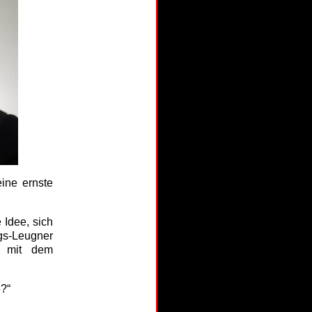
eine ernste
 Idee, sich
ngs-Leugner
w mit dem
e?“