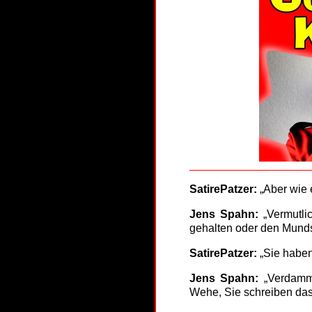
SatirePatzer:
„Aber wie 
Jens Spahn:
„Vermutli
gehalten oder den Munds
SatirePatzer:
„Sie haben
Jens Spahn:
„Verdammt
Wehe, Sie schreiben das