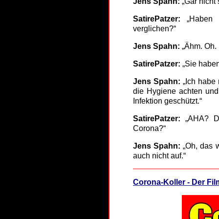
Jens Spahn:
„Gar nicht 
SatirePatzer:
„Haben Si
verglichen?“
Jens Spahn:
„Ähm. Oh. 
SatirePatzer:
„Sie haben 
Jens Spahn:
„Ich habe 
die Hygiene achten und 
Infektion geschützt.“
SatirePatzer:
„AHA? Dan
Corona?“
Jens Spahn:
„Oh, das w
auch nicht auf.“
Corona-Koller - Der Fil