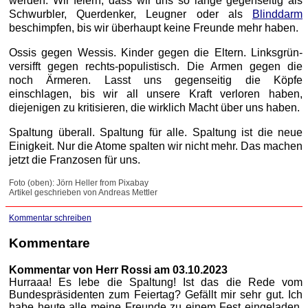
werden. Wir feiern, dass wir uns so lange gegenseitig als
Schwurbler, Querdenker, Leugner oder als
Blinddarm
beschimpfen, bis wir überhaupt keine Freunde mehr haben.
Ossis gegen Wessis. Kinder gegen die Eltern. Linksgrün-
versifft gegen rechts-populistisch. Die Armen gegen die
noch Ärmeren. Lasst uns gegenseitig die Köpfe
einschlagen, bis wir all unsere Kraft verloren haben,
diejenigen zu kritisieren, die wirklich Macht über uns haben.
Spaltung überall. Spaltung für alle. Spaltung ist die neue
Einigkeit. Nur die Atome spalten wir nicht mehr. Das machen
jetzt die Franzosen für uns.
Foto (oben): Jörn Heller from Pixabay
Artikel geschrieben von Andreas Mettler
Kommentar schreiben
Kommentare
Kommentar von Herr Rossi am 03.10.2023
Hurraaa! Es lebe die Spaltung! Ist das die Rede vom
Bundespräsidenten zum Feiertag? Gefällt mir sehr gut. Ich
habe heute alle meine Freunde zu einem Fest eingeladen.