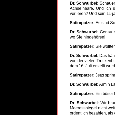
Dr. Schwurbel:
Schauen S
Achselhaare. Und ich st
verlieren? Und sein 11-
Satirepatzer:
Es sind So
Dr. Schwurbel:
Genau de
wo Sie hingehören!
Satirepatzer:
Sie wollt
Dr. Schwurbel:
Das häng
von der vielen Trockenhe
dem 16. Juli erstellt wu
Satirepatzer:
Jetzt spri
Dr. Schwurbel:
Armin La
Satirepatzer:
Ein böser 
Dr. Schwurbel:
Wir brau
Meeresspiegel nicht weit
ordentlich bezahlen, als