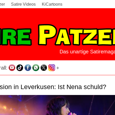
zer
Satire Videos
KiCartoons
Das unartige Satiremaga
all:
+
sion in Leverkusen: Ist Nena schuld?