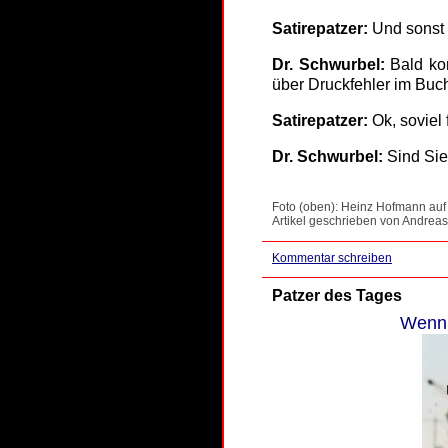
Satirepatzer:
Und sonst
Dr. Schwurbel:
Bald kom
über Druckfehler im Buc
Satirepatzer:
Ok, soviel 
Dr. Schwurbel:
Sind Sie
Foto (oben): Heinz Hofmann auf 
Artikel geschrieben von Andreas
Kommentar schreiben
Patzer des Tages
Wenn 