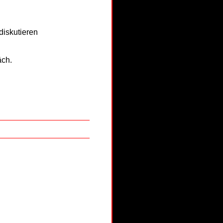
iskutieren
äch.