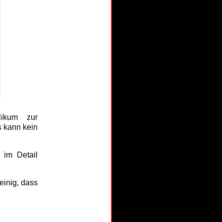
likum zur
s kann kein
 im Detail
einig, dass