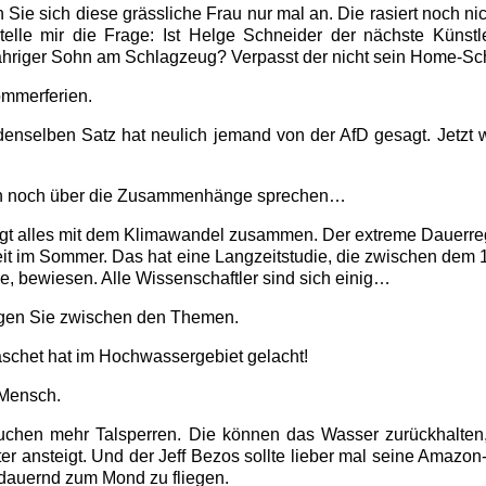
ie sich diese grässliche Frau nur mal an. Die rasiert noch nic
elle mir die Frage: Ist Helge Schneider der nächste Künstle
jähriger Sohn am Schlagzeug? Verpasst der nicht sein Home-Sc
mmerferien.
nselben Satz hat neulich jemand von der AfD gesagt. Jetzt w
en noch über die Zusammenhänge sprechen…
t alles mit dem Klimawandel zusammen. Der extreme Dauerr
it im Sommer. Das hat eine Langzeitstudie, die zwischen dem 1
rde, bewiesen. Alle Wissenschaftler sind sich einig…
ngen Sie zwischen den Themen.
schet hat im Hochwassergebiet gelacht!
Mensch.
chen mehr Talsperren. Die können das Wasser zurückhalten,
er ansteigt. Und der Jeff Bezos sollte lieber mal seine Amazon-
 dauernd zum Mond zu fliegen.