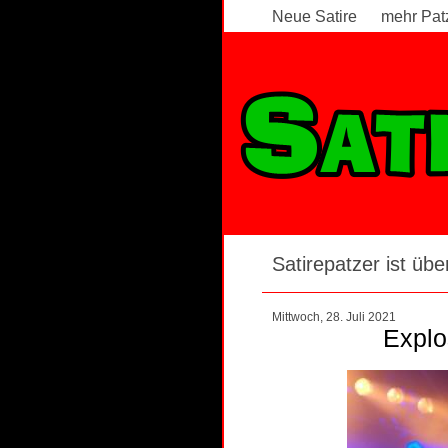
Neue Satire
mehr Pat
Satirepatzer ist über
Mittwoch, 28. Juli 2021
Explo