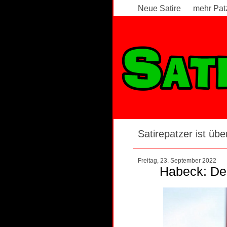
Neue Satire
mehr Pat
Satirepatzer ist über
Freitag, 23. September 2022
Habeck: Der