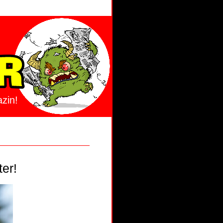
zin!
er!