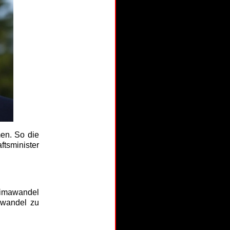
en. So die
ftsminister
limawandel
awandel zu