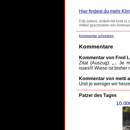
Hier findest du mehr Kli
Foto (oben): erstellt mit Grok (x.
Artikel geschrieben von Andreas
Kommentar schreiben
Kommentare
Kommentar von Fred L
Zitat (Auszug): „... Je
isses!!! Wieso ist bishe
Kommentar von metti a
Und je weniger wir heize
Patzer des Tages
10.00