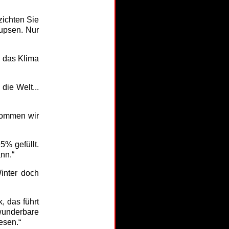
ichten Sie
upsen. Nur
h das Klima
ie Welt...
 kommen wir
5% gefüllt.
nn.“
inter doch
, das führt
wunderbare
esen.“