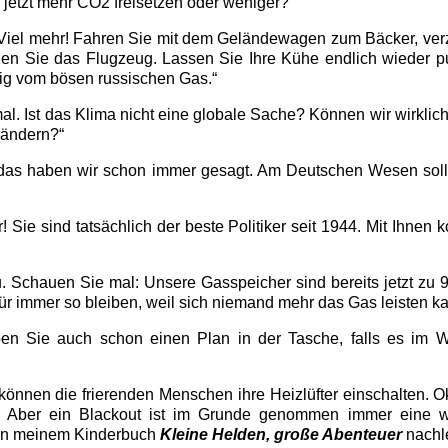
 jetzt mehr CO2 freisetzen oder weniger?“
Viel mehr! Fahren Sie mit dem Geländewagen zum Bäcker, verz
zen Sie das Flugzeug. Lassen Sie Ihre Kühe endlich wieder p
ig vom bösen russischen Gas.“
l. Ist das Klima nicht eine globale Sache? Können wir wirklic
rändern?“
as haben wir schon immer gesagt. Am Deutschen Wesen soll d
 Sie sind tatsächlich der beste Politiker seit 1944. Mit Ihnen
 Schauen Sie mal: Unsere Gasspeicher sind bereits jetzt zu 9
für immer so bleiben, weil sich niemand mehr das Gas leisten ka
n Sie auch schon einen Plan in der Tasche, falls es im W
önnen die frierenden Menschen ihre Heizlüfter einschalten. Ok
ut. Aber ein Blackout ist im Grunde genommen immer eine 
in meinem Kinderbuch
Kleine Helden, große Abenteuer
nachl