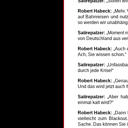
Satirepatzer:
„Sollen wir
Robert Habeck:
„Mehr. 
auf Bahnreisen und nut
so werden wir unabhäng
Satirepatzer:
„Moment ma
von Deutschland aus ve
Robert Habeck:
„Auch d
Ach, Sie wissen schon.“
Satirepatzer:
„Unfassbar!
durch jede Krise!“
Robert Habeck:
„Genau.
Und das wird jetzt auch 
Satirepatzer:
„Aber habe
einmal kalt wird?“
Robert Habeck:
„Dann k
vielleicht zum Blacko
Sache. Das können Sie 