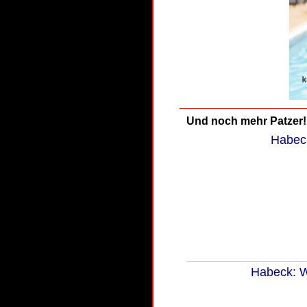
Und noch mehr Patzer!
Habeck
Habeck: W