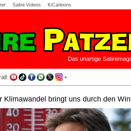
zer
Satire Videos
KiCartoons
Das unartige Satiremaga
all:
+
 Klimawandel bringt uns durch den Wint