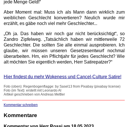
jede Menge Geld!“
Aber Moment mal: Muss ich als Mann dann wirklich zum
weiblichen Geschlecht konvertieren? Neulich wurde mir
erzählt, es gäbe noch viel mehr Geschlechter...
„Oh ja. Das haben wir noch gar nicht berücksichtigt“, so
Zandro Zipfelweg. „Tatsächlich haben wir mittlerweile 72
Geschlechter. Die sollten Sie alle einmal ausprobieren. Ich
glaube, wir müssen unseren Gesetzesentwurf nochmal
überarbeiten. Hm, ein Pflichtjahr für jedes Geschlecht? Wie
alt möchten Sie eigentlich werden, Herr Satirepatzer?“
Hier findest du mehr Wokeness und Cancel-Culture Satire!
Foto (oben): Regenbogenflagge: by Sasel13 from Pixabay (pixabay license)
Foto (im Text): erstellt mit Leonardo AI
Artikel geschrieben von Andreas Mettler
Kommentar schreiben
Kommentare
Kommentar von Herr Rossi am 18.05.2023