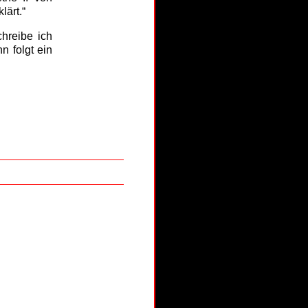
lärt.“
chreibe ich
n folgt ein