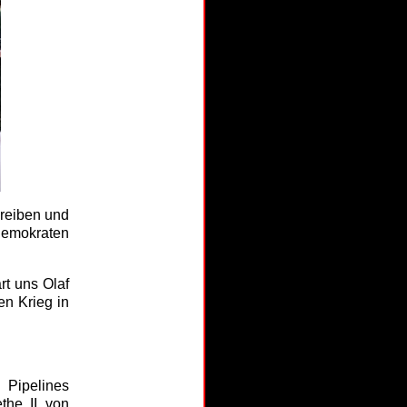
hreiben und
Demokraten
rt uns Olaf
en Krieg in
 Pipelines
the II von