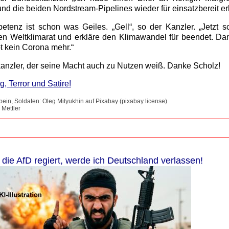
 die beiden Nordstream-Pipelines wieder für einsatzbereit erk
etenz ist schon was Geiles. „Gell“, so der Kanzler. „Jetzt s
en Weltklimarat und erkläre den Klimawandel für beendet. Dan
t kein Corona mehr.“
anzler, der seine Macht auch zu Nutzen weiß. Danke Scholz!
g, Terror und Satire!
bein, Soldaten: Oleg Mityukhin auf Pixabay (pixabay license)
 Mettler
die AfD regiert, werde ich Deutschland verlassen!