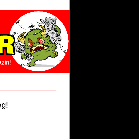
zin!
eg!