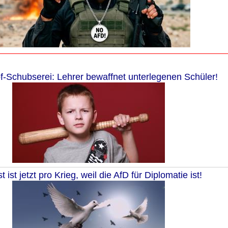
-Schubserei: Lehrer bewaffnet unterlegenen Schüler!
st ist jetzt pro Krieg, weil die AfD für Diplomatie ist!