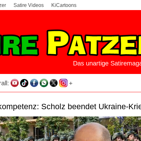
zer
Satire Videos
KiCartoons
Das unartige Satiremaga
all:
+
nkompetenz: Scholz beendet Ukraine-Kri